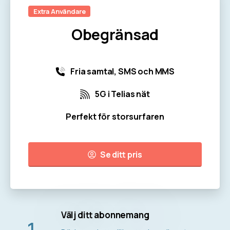
Extra Användare
Obegränsad
Fria samtal, SMS och MMS
5G i Telias nät
Perfekt för storsurfaren
Se ditt pris
Välj ditt abonnemang