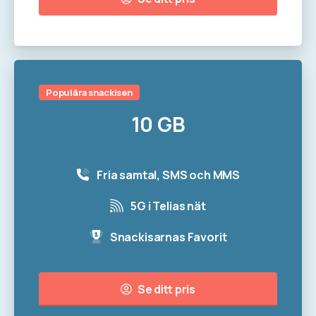
Populära snackisen
10 GB
Fria samtal, SMS och MMS
5G i Telias nät
Snackisarnas Favorit
Se ditt pris