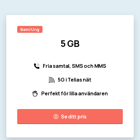
Barn/Ung
5 GB
Fria samtal, SMS och MMS
5G i Telias nät
Perfekt för lilla användaren
Se ditt pris