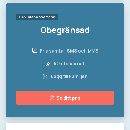
Huvudabonnemang
Obegränsad
Fria samtal, SMS och MMS
5G i Telias nät
Lägg till Familjen
Se ditt pris