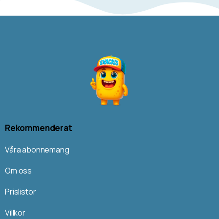
Rekommenderat
Våra abonnemang
Om oss
Prislistor
Villkor