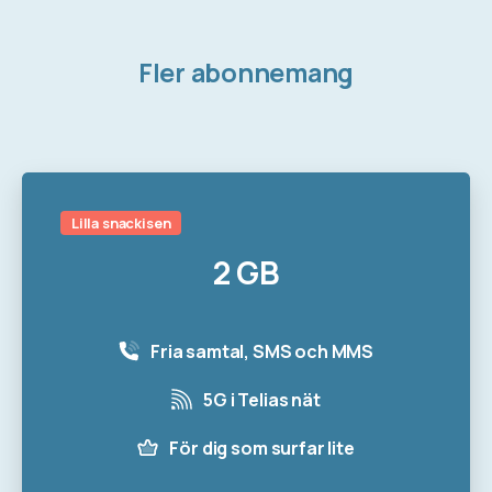
Fler
abonnemang
Lilla snackisen
2 GB
Fria samtal, SMS och MMS
5G i Telias nät
För dig som surfar lite