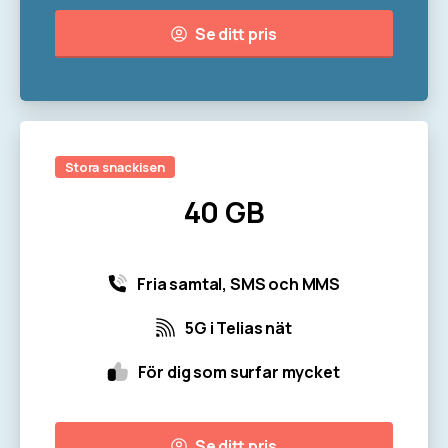
Se ditt pris
Stora snackisen
40 GB
Fria samtal, SMS och MMS
5G i Telias nät
För dig som surfar mycket
Se ditt pris