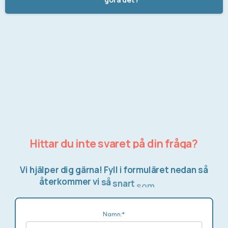
Hittar
du
inte
svaret
på
din
fråga?
Vi
hjälper
dig
gärna!
Fyll
i
formuläret
nedan
så
återkommer
vi
så
snart
som
möjligt.
Namn:*