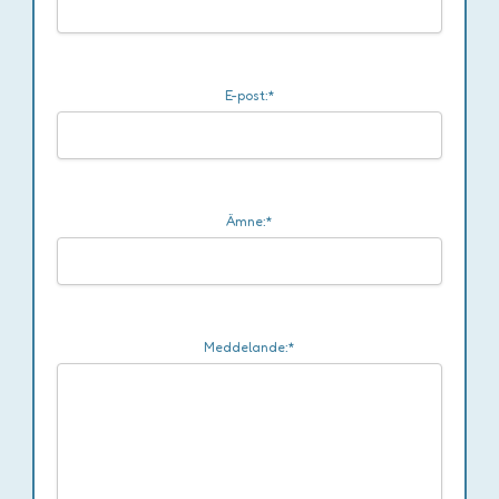
E-post:*
Ämne:*
Meddelande:*