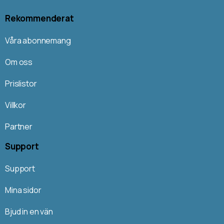
Rekommenderat
Våra abonnemang
Om oss
Prislistor
Villkor
Partner
Support
Support
Mina sidor
Bjud in en vän